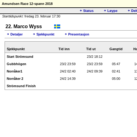
Amundsen Race 12-spann 2018
Status
Løype
Del
Starttidspunkt:
fredag 23. februar 17:30
22. Marco Wyss
Detaljer
Sjekkpunkt
Presentasjon
Sjekkpunkt
Tid inn
Tid ut
Gangtid
Ha
Start Strömsund
23/2 18:12
Gubbhögen
23/2 23:59
23/2 23:59
05:47
1
Norråker1
24/2 02:40
24/2 09:39
02:41
1
Norråker 2
24/2 14:39
05:00
1
Strömsund Finish