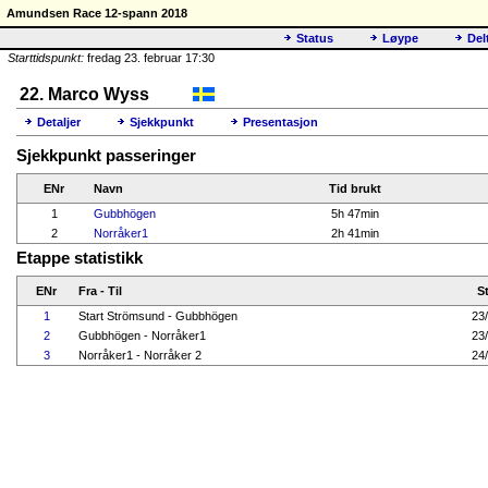
Amundsen Race 12-spann 2018
Status
Løype
Del
Starttidspunkt:
fredag 23. februar 17:30
22. Marco Wyss
Detaljer
Sjekkpunkt
Presentasjon
Sjekkpunkt passeringer
ENr
Navn
Tid brukt
1
Gubbhögen
5h 47min
2
Norråker1
2h 41min
Etappe statistikk
ENr
Fra - Til
St
1
Start Strömsund - Gubbhögen
23
2
Gubbhögen - Norråker1
23
3
Norråker1 - Norråker 2
24