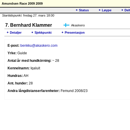
Amundsen Race 2009 2009
Status
Løype
Del
Starttidspunkt:
fredag 27. mars 18:00
7. Bernhard Klammer
Akaskero
Detaljer
Sjekkpunkt
Presentasjon
E-post:
benkku@akaskero.com
Yrke:
Guide
Antal år med hundkörning:
~ 28
Kennelnamn:
Iqaluit
Hundras:
AH
Ant. hunder:
28
Andra långdistanserfarenheter:
Femund 2008/23