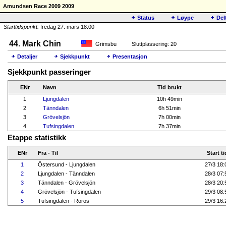
Amundsen Race 2009 2009
Status
Løype
Del
Starttidspunkt:
fredag 27. mars 18:00
44. Mark Chin
Grimsbu
Sluttplassering: 20
Detaljer
Sjekkpunkt
Presentasjon
Sjekkpunkt passeringer
ENr
Navn
Tid brukt
1
Ljungdalen
10h 49min
2
Tänndalen
6h 51min
3
Grövelsjön
7h 00min
4
Tufsingdalen
7h 37min
Etappe statistikk
ENr
Fra - Til
Start ti
1
Östersund - Ljungdalen
27/3 18:
2
Ljungdalen - Tänndalen
28/3 07:
3
Tänndalen - Grövelsjön
28/3 20:
4
Grövelsjön - Tufsingdalen
29/3 08:
5
Tufsingdalen - Röros
29/3 16: