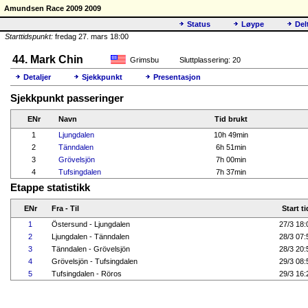
Amundsen Race 2009 2009
Status
Løype
Del
Starttidspunkt:
fredag 27. mars 18:00
44. Mark Chin
Grimsbu
Sluttplassering: 20
Detaljer
Sjekkpunkt
Presentasjon
Sjekkpunkt passeringer
ENr
Navn
Tid brukt
1
Ljungdalen
10h 49min
2
Tänndalen
6h 51min
3
Grövelsjön
7h 00min
4
Tufsingdalen
7h 37min
Etappe statistikk
ENr
Fra - Til
Start ti
1
Östersund - Ljungdalen
27/3 18:
2
Ljungdalen - Tänndalen
28/3 07:
3
Tänndalen - Grövelsjön
28/3 20:
4
Grövelsjön - Tufsingdalen
29/3 08:
5
Tufsingdalen - Röros
29/3 16: