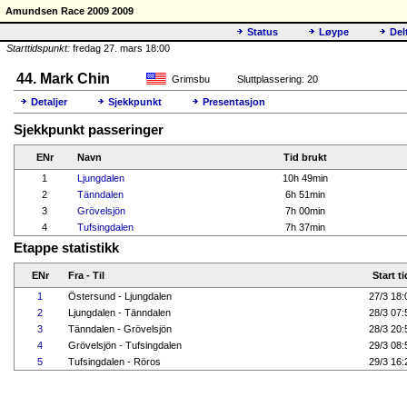
Amundsen Race 2009 2009
Status
Løype
Del
Starttidspunkt:
fredag 27. mars 18:00
44. Mark Chin
Grimsbu
Sluttplassering: 20
Detaljer
Sjekkpunkt
Presentasjon
Sjekkpunkt passeringer
ENr
Navn
Tid brukt
1
Ljungdalen
10h 49min
2
Tänndalen
6h 51min
3
Grövelsjön
7h 00min
4
Tufsingdalen
7h 37min
Etappe statistikk
ENr
Fra - Til
Start ti
1
Östersund - Ljungdalen
27/3 18:
2
Ljungdalen - Tänndalen
28/3 07:
3
Tänndalen - Grövelsjön
28/3 20:
4
Grövelsjön - Tufsingdalen
29/3 08:
5
Tufsingdalen - Röros
29/3 16: