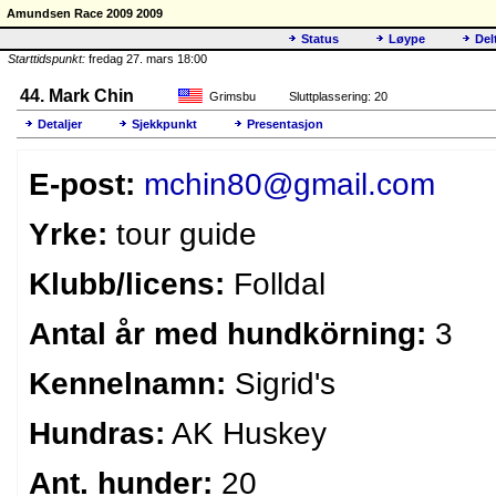
Amundsen Race 2009 2009
Status
Løype
Del
Starttidspunkt:
fredag 27. mars 18:00
44. Mark Chin
Grimsbu
Sluttplassering: 20
Detaljer
Sjekkpunkt
Presentasjon
E-post:
mchin80@gmail.com
Yrke:
tour guide
Klubb/licens:
Folldal
Antal år med hundkörning:
3
Kennelnamn:
Sigrid's
Hundras:
AK Huskey
Ant. hunder:
20