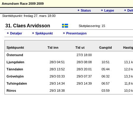
Amundsen Race 2009 2009
Status
Løype
Del
Starttidspunkt:
fredag 27. mars 18:00
31. Claes Arvidsson
Sluttplassering: 15
Detaljer
Sjekkpunkt
Presentasjon
Sjekkpunkt
Tid inn
Tid ut
Gangtid
Hasti
Östersund
27/3 18:00
Ljungdalen
28/3 04:51
28/3 08:08
10:51
13,1 k
Tänndalen
28/3 13:52
28/3 20:01
05:44
12,0 k
Grövelsjön
29/3 03:33
29/3 07:37
06:32
13,3 k
Tufsingdalen
29/3 14:34
29/3 14:39
06:57
11,8 k
Röros
29/3 18:38
03:59
10,0 k