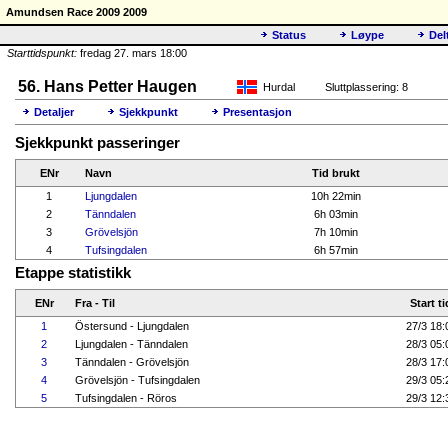
Amundsen Race 2009 2009
Status
Løype
Del
Starttidspunkt:
fredag 27. mars 18:00
56. Hans Petter Haugen
Hurdal
Sluttplassering: 8
Detaljer
Sjekkpunkt
Presentasjon
Sjekkpunkt passeringer
ENr
Navn
Tid brukt
1
Ljungdalen
10h 22min
2
Tänndalen
6h 03min
3
Grövelsjön
7h 10min
4
Tufsingdalen
6h 57min
Etappe statistikk
ENr
Fra - Til
Start ti
1
Östersund - Ljungdalen
27/3 18:
2
Ljungdalen - Tänndalen
28/3 05:
3
Tänndalen - Grövelsjön
28/3 17:
4
Grövelsjön - Tufsingdalen
29/3 05:
5
Tufsingdalen - Röros
29/3 12: