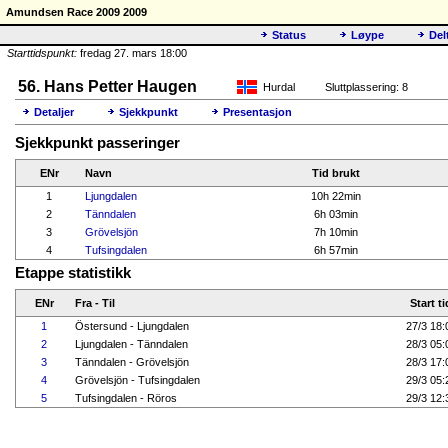
Amundsen Race 2009 2009
Status
Løype
Del
Starttidspunkt:
fredag 27. mars 18:00
56. Hans Petter Haugen
Hurdal
Sluttplassering: 8
Detaljer
Sjekkpunkt
Presentasjon
Sjekkpunkt passeringer
ENr
Navn
Tid brukt
1
Ljungdalen
10h 22min
2
Tänndalen
6h 03min
3
Grövelsjön
7h 10min
4
Tufsingdalen
6h 57min
Etappe statistikk
ENr
Fra - Til
Start ti
1
Östersund - Ljungdalen
27/3 18:
2
Ljungdalen - Tänndalen
28/3 05:
3
Tänndalen - Grövelsjön
28/3 17:
4
Grövelsjön - Tufsingdalen
29/3 05:
5
Tufsingdalen - Röros
29/3 12: