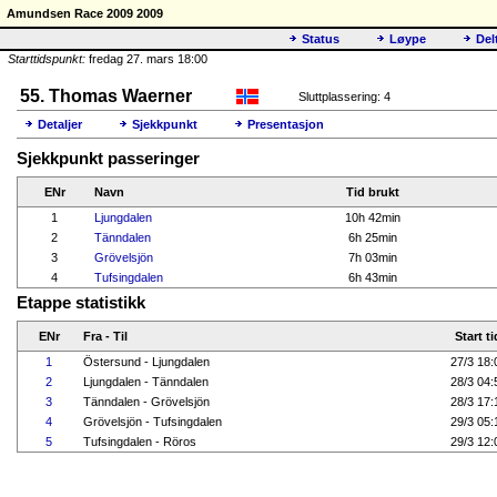
Amundsen Race 2009 2009
Status
Løype
Del
Starttidspunkt:
fredag 27. mars 18:00
55. Thomas Waerner
Sluttplassering: 4
Detaljer
Sjekkpunkt
Presentasjon
Sjekkpunkt passeringer
ENr
Navn
Tid brukt
1
Ljungdalen
10h 42min
2
Tänndalen
6h 25min
3
Grövelsjön
7h 03min
4
Tufsingdalen
6h 43min
Etappe statistikk
ENr
Fra - Til
Start ti
1
Östersund - Ljungdalen
27/3 18:
2
Ljungdalen - Tänndalen
28/3 04:
3
Tänndalen - Grövelsjön
28/3 17:
4
Grövelsjön - Tufsingdalen
29/3 05:
5
Tufsingdalen - Röros
29/3 12: