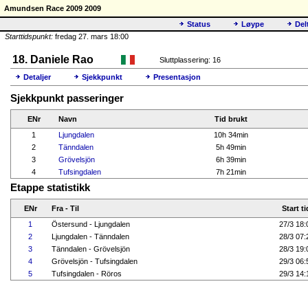
Amundsen Race 2009 2009
Status
Løype
Del
Starttidspunkt:
fredag 27. mars 18:00
18. Daniele Rao
Sluttplassering: 16
Detaljer
Sjekkpunkt
Presentasjon
Sjekkpunkt passeringer
ENr
Navn
Tid brukt
1
Ljungdalen
10h 34min
2
Tänndalen
5h 49min
3
Grövelsjön
6h 39min
4
Tufsingdalen
7h 21min
Etappe statistikk
ENr
Fra - Til
Start ti
1
Östersund - Ljungdalen
27/3 18:
2
Ljungdalen - Tänndalen
28/3 07:
3
Tänndalen - Grövelsjön
28/3 19:
4
Grövelsjön - Tufsingdalen
29/3 06:
5
Tufsingdalen - Röros
29/3 14: