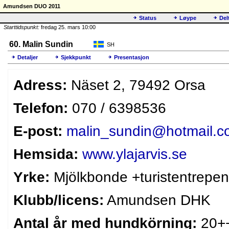
Amundsen DUO 2011
Status
Løype
Del
Starttidspunkt:
fredag 25. mars 10:00
60. Malin Sundin
SH
Detaljer
Sjekkpunkt
Presentasjon
Adress:
Näset 2, 79492 Orsa
Telefon:
070 / 6398536
E-post:
malin_sundin@hotmail.
Hemsida:
www.ylajarvis.se
Yrke:
Mjölkbonde +turistentrepen
Klubb/licens:
Amundsen DHK
Antal år med hundkörning:
20+