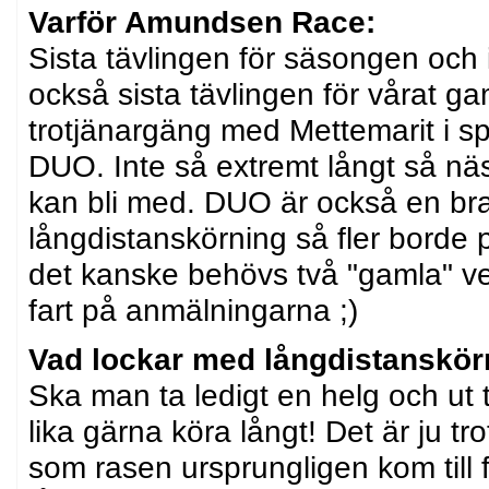
Varför Amundsen Race:
Sista tävlingen för säsongen och i 
också sista tävlingen för vårat ga
trotjänargäng med Mettemarit i s
DUO. Inte så extremt långt så nä
kan bli med. DUO är också en bra i
långdistanskörning så fler borde
det kanske behövs två "gamla" vet
fart på anmälningarna ;)
Vad lockar med långdistanskör
Ska man ta ledigt en helg och ut
lika gärna köra långt! Det är ju tro
som rasen ursprungligen kom till f