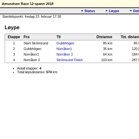
Amundsen Race 12-spann 2018
Status
Løype
Del
Starttidspunkt:
fredag 23. februar 17:30
Løype
Etappe
Fra
Til
Distanse
Tot. dista
1
Start Strömsund
Gubbhögen
85 km
85
2
Gubbhögen
Norråker1
35 km
120
3
Norråker1
Norråker 2
64 km
184
4
Norråker 2
Strömsund Finish
103 km
287
Antall etapper:
4
Total løpsdistanse:
574
km