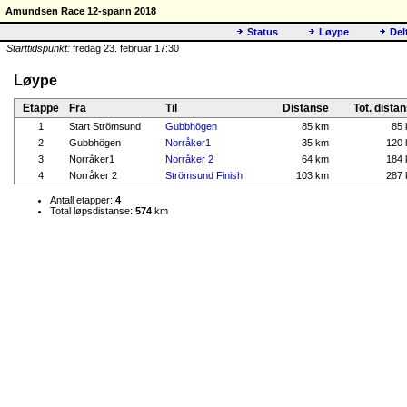
Amundsen Race 12-spann 2018
Status
Løype
Del
Starttidspunkt:
fredag 23. februar 17:30
Løype
Etappe
Fra
Til
Distanse
Tot. dista
1
Start Strömsund
Gubbhögen
85 km
85
2
Gubbhögen
Norråker1
35 km
120
3
Norråker1
Norråker 2
64 km
184
4
Norråker 2
Strömsund Finish
103 km
287
Antall etapper:
4
Total løpsdistanse:
574
km