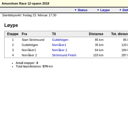
Amundsen Race 12-spann 2018
Status
Løype
Del
Starttidspunkt:
fredag 23. februar 17:30
Løype
Etappe
Fra
Til
Distanse
Tot. dista
1
Start Strömsund
Gubbhögen
85 km
85
2
Gubbhögen
Norråker1
35 km
120
3
Norråker1
Norråker 2
64 km
184
4
Norråker 2
Strömsund Finish
103 km
287
Antall etapper:
4
Total løpsdistanse:
574
km