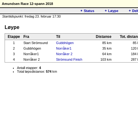
Amundsen Race 12-spann 2018
Status
Løype
Del
Starttidspunkt:
fredag 23. februar 17:30
Løype
Etappe
Fra
Til
Distanse
Tot. dista
1
Start Strömsund
Gubbhögen
85 km
85
2
Gubbhögen
Norråker1
35 km
120
3
Norråker1
Norråker 2
64 km
184
4
Norråker 2
Strömsund Finish
103 km
287
Antall etapper:
4
Total løpsdistanse:
574
km