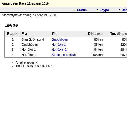
Amundsen Race 12-spann 2018
Status
Løype
Del
Starttidspunkt:
fredag 23. februar 17:30
Løype
Etappe
Fra
Til
Distanse
Tot. dista
1
Start Strömsund
Gubbhögen
85 km
85
2
Gubbhögen
Norråker1
35 km
120
3
Norråker1
Norråker 2
64 km
184
4
Norråker 2
Strömsund Finish
103 km
287
Antall etapper:
4
Total løpsdistanse:
574
km