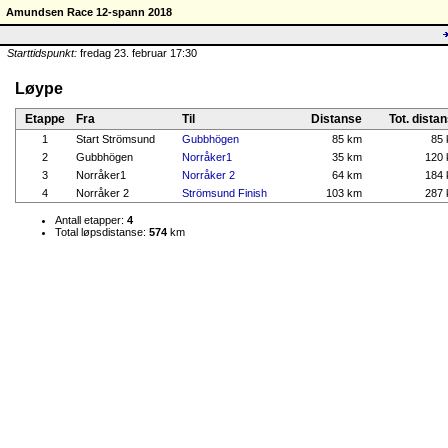
Amundsen Race 12-spann 2018
Starttidspunkt:
fredag 23. februar 17:30
Løype
Etappe
Fra
Til
Distanse
Tot. dista
1
Start Strömsund
Gubbhögen
85 km
85
2
Gubbhögen
Norråker1
35 km
120
3
Norråker1
Norråker 2
64 km
184
4
Norråker 2
Strömsund Finish
103 km
287
Antall etapper:
4
Total løpsdistanse:
574
km