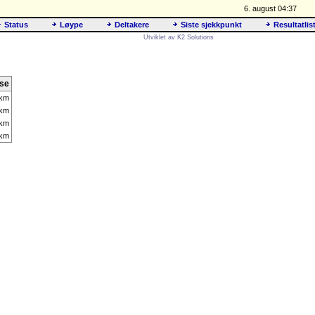
6. august 04:37
Status
Løype
Deltakere
Siste sjekkpunkt
Resultatlis
Utviklet av K2 Solutions
nse
 km
 km
 km
 km