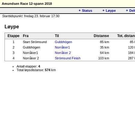
Amundsen Race 12-spann 2018
Status
Løype
Del
Starttidspunkt:
fredag 23. februar 17:30
Løype
Etappe
Fra
Til
Distanse
Tot. dista
1
Start Strömsund
Gubbhögen
85 km
85
2
Gubbhögen
Norråker1
35 km
120
3
Norråker1
Norråker 2
64 km
184
4
Norråker 2
Strömsund Finish
103 km
287
Antall etapper:
4
Total løpsdistanse:
574
km