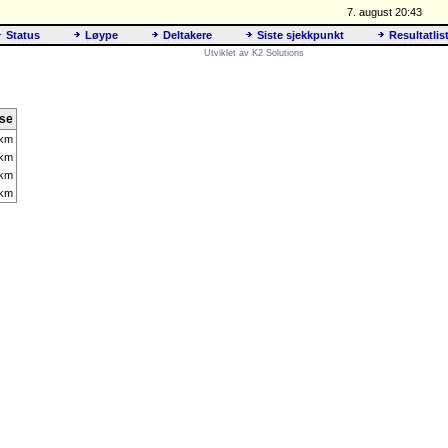
7. august 20:43
Status
Løype
Deltakere
Siste sjekkpunkt
Resultatlis
Utviklet av K2 Solutions
nse
 km
 km
 km
 km