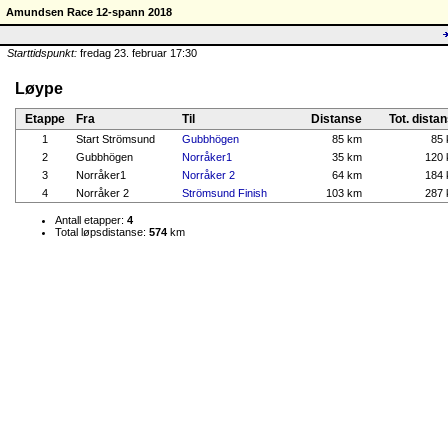
Amundsen Race 12-spann 2018
Starttidspunkt:
fredag 23. februar 17:30
Løype
Etappe
Fra
Til
Distanse
Tot. dista
1
Start Strömsund
Gubbhögen
85 km
85
2
Gubbhögen
Norråker1
35 km
120
3
Norråker1
Norråker 2
64 km
184
4
Norråker 2
Strömsund Finish
103 km
287
Antall etapper:
4
Total løpsdistanse:
574
km