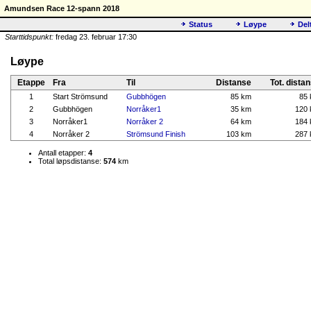
Amundsen Race 12-spann 2018
Status
Løype
Del
Starttidspunkt:
fredag 23. februar 17:30
Løype
Etappe
Fra
Til
Distanse
Tot. dista
1
Start Strömsund
Gubbhögen
85 km
85
2
Gubbhögen
Norråker1
35 km
120
3
Norråker1
Norråker 2
64 km
184
4
Norråker 2
Strömsund Finish
103 km
287
Antall etapper:
4
Total løpsdistanse:
574
km