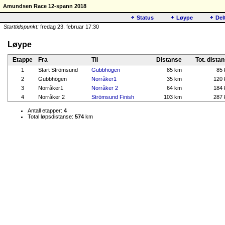
Amundsen Race 12-spann 2018
Status
Løype
Del
Starttidspunkt:
fredag 23. februar 17:30
Løype
Etappe
Fra
Til
Distanse
Tot. dista
1
Start Strömsund
Gubbhögen
85 km
85
2
Gubbhögen
Norråker1
35 km
120
3
Norråker1
Norråker 2
64 km
184
4
Norråker 2
Strömsund Finish
103 km
287
Antall etapper:
4
Total løpsdistanse:
574
km