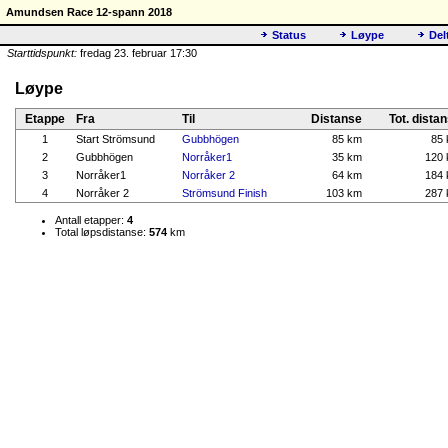
Amundsen Race 12-spann 2018
Status
Løype
Del
Starttidspunkt:
fredag 23. februar 17:30
Løype
Etappe
Fra
Til
Distanse
Tot. dista
1
Start Strömsund
Gubbhögen
85 km
85
2
Gubbhögen
Norråker1
35 km
120
3
Norråker1
Norråker 2
64 km
184
4
Norråker 2
Strömsund Finish
103 km
287
Antall etapper:
4
Total løpsdistanse:
574
km