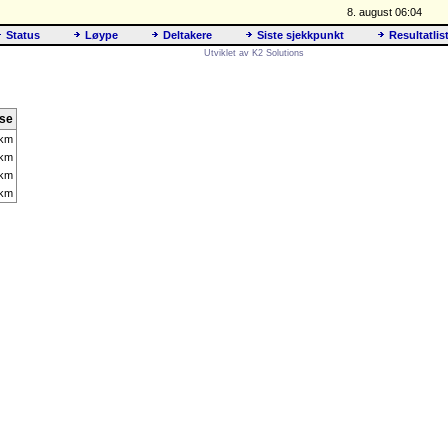
8. august 06:04
Status
Løype
Deltakere
Siste sjekkpunkt
Resultatlis
Utviklet av K2 Solutions
nse
 km
 km
 km
 km