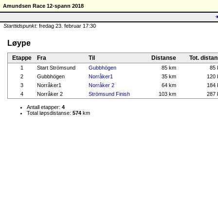
Amundsen Race 12-spann 2018
Starttidspunkt:
fredag 23. februar 17:30
Løype
Etappe
Fra
Til
Distanse
Tot. dista
1
Start Strömsund
Gubbhögen
85 km
85
2
Gubbhögen
Norråker1
35 km
120
3
Norråker1
Norråker 2
64 km
184
4
Norråker 2
Strömsund Finish
103 km
287
Antall etapper:
4
Total løpsdistanse:
574
km