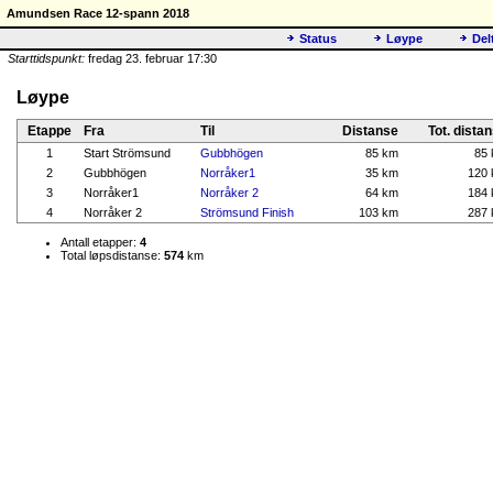
Amundsen Race 12-spann 2018
Status
Løype
Del
Starttidspunkt:
fredag 23. februar 17:30
Løype
Etappe
Fra
Til
Distanse
Tot. dista
1
Start Strömsund
Gubbhögen
85 km
85
2
Gubbhögen
Norråker1
35 km
120
3
Norråker1
Norråker 2
64 km
184
4
Norråker 2
Strömsund Finish
103 km
287
Antall etapper:
4
Total løpsdistanse:
574
km