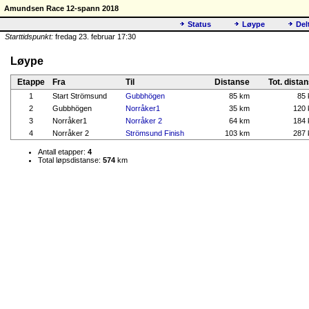
Amundsen Race 12-spann 2018
Status
Løype
Del
Starttidspunkt:
fredag 23. februar 17:30
Løype
Etappe
Fra
Til
Distanse
Tot. dista
1
Start Strömsund
Gubbhögen
85 km
85
2
Gubbhögen
Norråker1
35 km
120
3
Norråker1
Norråker 2
64 km
184
4
Norråker 2
Strömsund Finish
103 km
287
Antall etapper:
4
Total løpsdistanse:
574
km