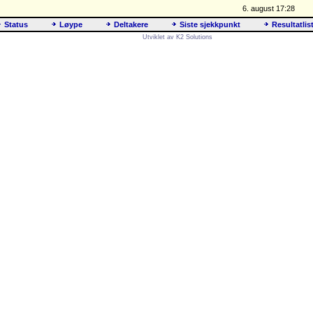
6. august 17:28
Status
Løype
Deltakere
Siste sjekkpunkt
Resultatlis
Utviklet av K2 Solutions