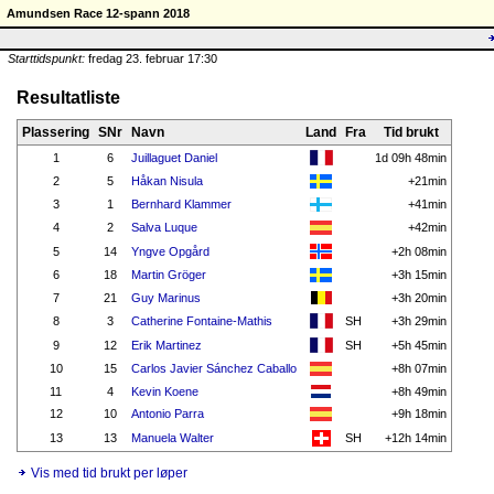
Amundsen Race 12-spann 2018
Starttidspunkt:
fredag 23. februar 17:30
Resultatliste
Plassering
SNr
Navn
Land
Fra
Tid brukt
1
6
Juillaguet Daniel
1d 09h 48min
2
5
Håkan Nisula
+21min
3
1
Bernhard Klammer
+41min
4
2
Salva Luque
+42min
5
14
Yngve Opgård
+2h 08min
6
18
Martin Gröger
+3h 15min
7
21
Guy Marinus
+3h 20min
8
3
Catherine Fontaine-Mathis
SH
+3h 29min
9
12
Erik Martinez
SH
+5h 45min
10
15
Carlos Javier Sánchez Caballo
+8h 07min
11
4
Kevin Koene
+8h 49min
12
10
Antonio Parra
+9h 18min
13
13
Manuela Walter
SH
+12h 14min
Vis med tid brukt per løper