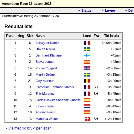
Amundsen Race 12-spann 2018
Status
Løype
Del
Starttidspunkt:
fredag 23. februar 17:30
Resultatliste
Plassering
SNr
Navn
Land
Fra
Tid brukt
1
6
Juillaguet Daniel
1d 09h 48min
2
5
Håkan Nisula
+21min
3
1
Bernhard Klammer
+41min
4
2
Salva Luque
+42min
5
14
Yngve Opgård
+2h 08min
6
18
Martin Gröger
+3h 15min
7
21
Guy Marinus
+3h 20min
8
3
Catherine Fontaine-Mathis
SH
+3h 29min
9
12
Erik Martinez
SH
+5h 45min
10
15
Carlos Javier Sánchez Caballo
+8h 07min
11
4
Kevin Koene
+8h 49min
12
10
Antonio Parra
+9h 18min
13
13
Manuela Walter
SH
+12h 14min
Vis med tid brukt per løper