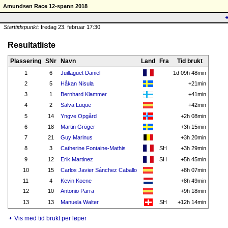
Amundsen Race 12-spann 2018
Starttidspunkt:
fredag 23. februar 17:30
Resultatliste
Plassering
SNr
Navn
Land
Fra
Tid brukt
1
6
Juillaguet Daniel
1d 09h 48min
2
5
Håkan Nisula
+21min
3
1
Bernhard Klammer
+41min
4
2
Salva Luque
+42min
5
14
Yngve Opgård
+2h 08min
6
18
Martin Gröger
+3h 15min
7
21
Guy Marinus
+3h 20min
8
3
Catherine Fontaine-Mathis
SH
+3h 29min
9
12
Erik Martinez
SH
+5h 45min
10
15
Carlos Javier Sánchez Caballo
+8h 07min
11
4
Kevin Koene
+8h 49min
12
10
Antonio Parra
+9h 18min
13
13
Manuela Walter
SH
+12h 14min
Vis med tid brukt per løper