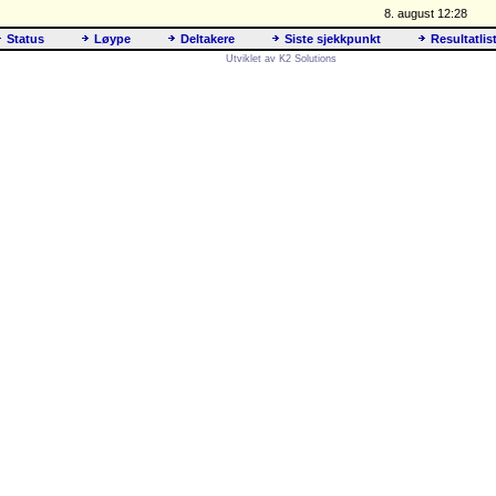
8. august 12:28
Status
Løype
Deltakere
Siste sjekkpunkt
Resultatlis
Utviklet av K2 Solutions