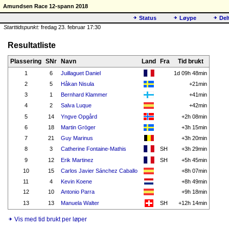
Amundsen Race 12-spann 2018
Status
Løype
Del
Starttidspunkt:
fredag 23. februar 17:30
Resultatliste
Plassering
SNr
Navn
Land
Fra
Tid brukt
1
6
Juillaguet Daniel
1d 09h 48min
2
5
Håkan Nisula
+21min
3
1
Bernhard Klammer
+41min
4
2
Salva Luque
+42min
5
14
Yngve Opgård
+2h 08min
6
18
Martin Gröger
+3h 15min
7
21
Guy Marinus
+3h 20min
8
3
Catherine Fontaine-Mathis
SH
+3h 29min
9
12
Erik Martinez
SH
+5h 45min
10
15
Carlos Javier Sánchez Caballo
+8h 07min
11
4
Kevin Koene
+8h 49min
12
10
Antonio Parra
+9h 18min
13
13
Manuela Walter
SH
+12h 14min
Vis med tid brukt per løper