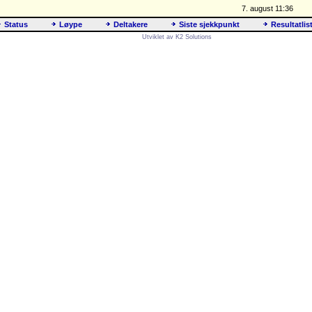
7. august 11:36
Status
Løype
Deltakere
Siste sjekkpunkt
Resultatlis
Utviklet av K2 Solutions