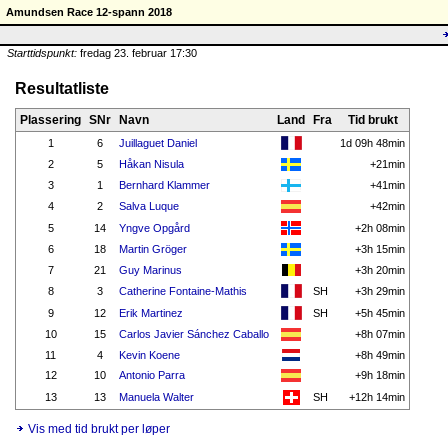
Amundsen Race 12-spann 2018
Starttidspunkt:
fredag 23. februar 17:30
Resultatliste
Plassering
SNr
Navn
Land
Fra
Tid brukt
1
6
Juillaguet Daniel
1d 09h 48min
2
5
Håkan Nisula
+21min
3
1
Bernhard Klammer
+41min
4
2
Salva Luque
+42min
5
14
Yngve Opgård
+2h 08min
6
18
Martin Gröger
+3h 15min
7
21
Guy Marinus
+3h 20min
8
3
Catherine Fontaine-Mathis
SH
+3h 29min
9
12
Erik Martinez
SH
+5h 45min
10
15
Carlos Javier Sánchez Caballo
+8h 07min
11
4
Kevin Koene
+8h 49min
12
10
Antonio Parra
+9h 18min
13
13
Manuela Walter
SH
+12h 14min
Vis med tid brukt per løper