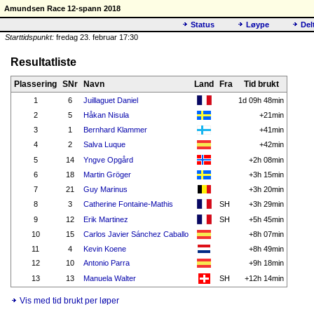
Amundsen Race 12-spann 2018
Status
Løype
Del
Starttidspunkt:
fredag 23. februar 17:30
Resultatliste
Plassering
SNr
Navn
Land
Fra
Tid brukt
1
6
Juillaguet Daniel
1d 09h 48min
2
5
Håkan Nisula
+21min
3
1
Bernhard Klammer
+41min
4
2
Salva Luque
+42min
5
14
Yngve Opgård
+2h 08min
6
18
Martin Gröger
+3h 15min
7
21
Guy Marinus
+3h 20min
8
3
Catherine Fontaine-Mathis
SH
+3h 29min
9
12
Erik Martinez
SH
+5h 45min
10
15
Carlos Javier Sánchez Caballo
+8h 07min
11
4
Kevin Koene
+8h 49min
12
10
Antonio Parra
+9h 18min
13
13
Manuela Walter
SH
+12h 14min
Vis med tid brukt per løper