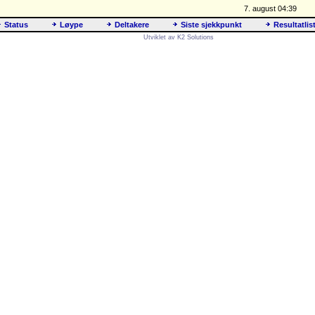
7. august 04:39
Status
Løype
Deltakere
Siste sjekkpunkt
Resultatlis
Utviklet av K2 Solutions