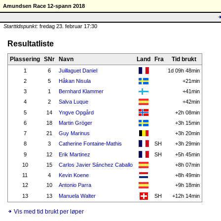
Amundsen Race 12-spann 2018
Starttidspunkt:
fredag 23. februar 17:30
Resultatliste
Plassering
SNr
Navn
Land
Fra
Tid brukt
1
6
Juillaguet Daniel
1d 09h 48min
2
5
Håkan Nisula
+21min
3
1
Bernhard Klammer
+41min
4
2
Salva Luque
+42min
5
14
Yngve Opgård
+2h 08min
6
18
Martin Gröger
+3h 15min
7
21
Guy Marinus
+3h 20min
8
3
Catherine Fontaine-Mathis
SH
+3h 29min
9
12
Erik Martinez
SH
+5h 45min
10
15
Carlos Javier Sánchez Caballo
+8h 07min
11
4
Kevin Koene
+8h 49min
12
10
Antonio Parra
+9h 18min
13
13
Manuela Walter
SH
+12h 14min
Vis med tid brukt per løper