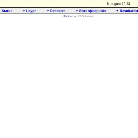
8. august 12:43
Status
Løype
Deltakere
Siste sjekkpunkt
Resultatlis
Utviklet av K2 Solutions