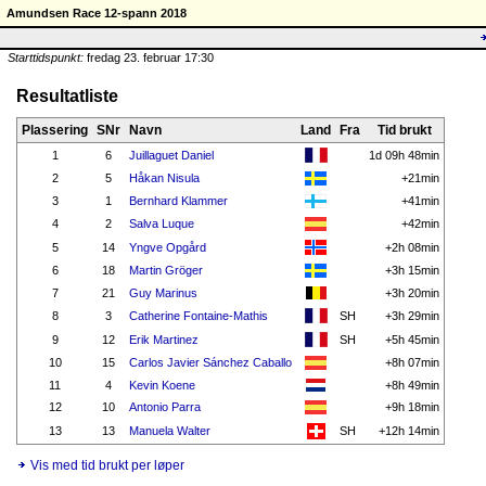
Amundsen Race 12-spann 2018
Starttidspunkt:
fredag 23. februar 17:30
Resultatliste
Plassering
SNr
Navn
Land
Fra
Tid brukt
1
6
Juillaguet Daniel
1d 09h 48min
2
5
Håkan Nisula
+21min
3
1
Bernhard Klammer
+41min
4
2
Salva Luque
+42min
5
14
Yngve Opgård
+2h 08min
6
18
Martin Gröger
+3h 15min
7
21
Guy Marinus
+3h 20min
8
3
Catherine Fontaine-Mathis
SH
+3h 29min
9
12
Erik Martinez
SH
+5h 45min
10
15
Carlos Javier Sánchez Caballo
+8h 07min
11
4
Kevin Koene
+8h 49min
12
10
Antonio Parra
+9h 18min
13
13
Manuela Walter
SH
+12h 14min
Vis med tid brukt per løper