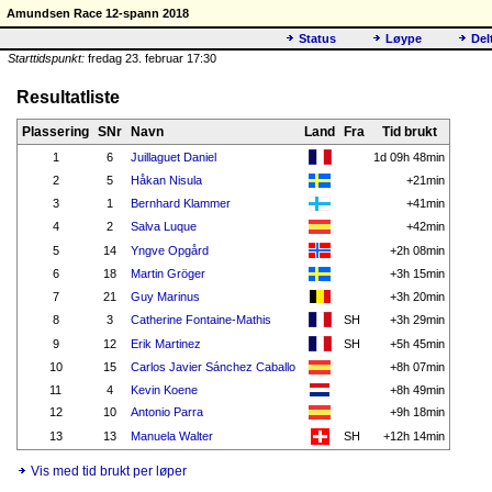
Amundsen Race 12-spann 2018
Status
Løype
Del
Starttidspunkt:
fredag 23. februar 17:30
Resultatliste
Plassering
SNr
Navn
Land
Fra
Tid brukt
1
6
Juillaguet Daniel
1d 09h 48min
2
5
Håkan Nisula
+21min
3
1
Bernhard Klammer
+41min
4
2
Salva Luque
+42min
5
14
Yngve Opgård
+2h 08min
6
18
Martin Gröger
+3h 15min
7
21
Guy Marinus
+3h 20min
8
3
Catherine Fontaine-Mathis
SH
+3h 29min
9
12
Erik Martinez
SH
+5h 45min
10
15
Carlos Javier Sánchez Caballo
+8h 07min
11
4
Kevin Koene
+8h 49min
12
10
Antonio Parra
+9h 18min
13
13
Manuela Walter
SH
+12h 14min
Vis med tid brukt per løper