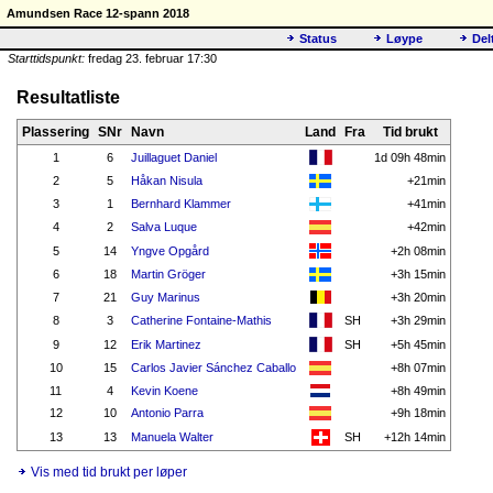
Amundsen Race 12-spann 2018
Status
Løype
Del
Starttidspunkt:
fredag 23. februar 17:30
Resultatliste
Plassering
SNr
Navn
Land
Fra
Tid brukt
1
6
Juillaguet Daniel
1d 09h 48min
2
5
Håkan Nisula
+21min
3
1
Bernhard Klammer
+41min
4
2
Salva Luque
+42min
5
14
Yngve Opgård
+2h 08min
6
18
Martin Gröger
+3h 15min
7
21
Guy Marinus
+3h 20min
8
3
Catherine Fontaine-Mathis
SH
+3h 29min
9
12
Erik Martinez
SH
+5h 45min
10
15
Carlos Javier Sánchez Caballo
+8h 07min
11
4
Kevin Koene
+8h 49min
12
10
Antonio Parra
+9h 18min
13
13
Manuela Walter
SH
+12h 14min
Vis med tid brukt per løper