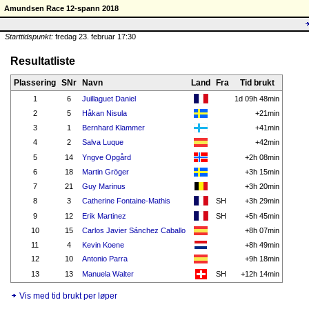
Amundsen Race 12-spann 2018
Starttidspunkt:
fredag 23. februar 17:30
Resultatliste
Plassering
SNr
Navn
Land
Fra
Tid brukt
1
6
Juillaguet Daniel
1d 09h 48min
2
5
Håkan Nisula
+21min
3
1
Bernhard Klammer
+41min
4
2
Salva Luque
+42min
5
14
Yngve Opgård
+2h 08min
6
18
Martin Gröger
+3h 15min
7
21
Guy Marinus
+3h 20min
8
3
Catherine Fontaine-Mathis
SH
+3h 29min
9
12
Erik Martinez
SH
+5h 45min
10
15
Carlos Javier Sánchez Caballo
+8h 07min
11
4
Kevin Koene
+8h 49min
12
10
Antonio Parra
+9h 18min
13
13
Manuela Walter
SH
+12h 14min
Vis med tid brukt per løper