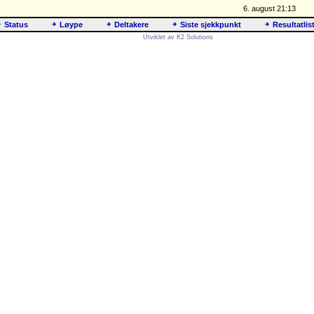
6. august 21:13
Status
Løype
Deltakere
Siste sjekkpunkt
Resultatlis
Utviklet av K2 Solutions