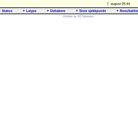
7. august 05:44
Status
Løype
Deltakere
Siste sjekkpunkt
Resultatlis
Utviklet av K2 Solutions