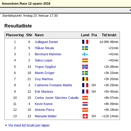
Amundsen Race 12-spann 2018
Starttidspunkt:
fredag 23. februar 17:30
Resultatliste
Plassering
SNr
Navn
Land
Fra
Tid brukt
1
6
Juillaguet Daniel
1d 09h 48min
2
5
Håkan Nisula
+21min
3
1
Bernhard Klammer
+41min
4
2
Salva Luque
+42min
5
14
Yngve Opgård
+2h 08min
6
18
Martin Gröger
+3h 15min
7
21
Guy Marinus
+3h 20min
8
3
Catherine Fontaine-Mathis
SH
+3h 29min
9
12
Erik Martinez
SH
+5h 45min
10
15
Carlos Javier Sánchez Caballo
+8h 07min
11
4
Kevin Koene
+8h 49min
12
10
Antonio Parra
+9h 18min
13
13
Manuela Walter
SH
+12h 14min
Vis med tid brukt per løper