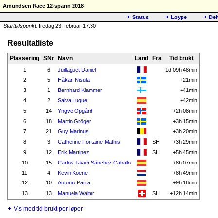
Amundsen Race 12-spann 2018
Status
Løype
Del
Starttidspunkt:
fredag 23. februar 17:30
Resultatliste
Plassering
SNr
Navn
Land
Fra
Tid brukt
1
6
Juillaguet Daniel
1d 09h 48min
2
5
Håkan Nisula
+21min
3
1
Bernhard Klammer
+41min
4
2
Salva Luque
+42min
5
14
Yngve Opgård
+2h 08min
6
18
Martin Gröger
+3h 15min
7
21
Guy Marinus
+3h 20min
8
3
Catherine Fontaine-Mathis
SH
+3h 29min
9
12
Erik Martinez
SH
+5h 45min
10
15
Carlos Javier Sánchez Caballo
+8h 07min
11
4
Kevin Koene
+8h 49min
12
10
Antonio Parra
+9h 18min
13
13
Manuela Walter
SH
+12h 14min
Vis med tid brukt per løper