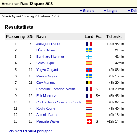
Amundsen Race 12-spann 2018
Status
Løype
Del
Starttidspunkt:
fredag 23. februar 17:30
Resultatliste
Plassering
SNr
Navn
Land
Fra
Tid brukt
1
6
Juillaguet Daniel
1d 09h 48min
2
5
Håkan Nisula
+21min
3
1
Bernhard Klammer
+41min
4
2
Salva Luque
+42min
5
14
Yngve Opgård
+2h 08min
6
18
Martin Gröger
+3h 15min
7
21
Guy Marinus
+3h 20min
8
3
Catherine Fontaine-Mathis
SH
+3h 29min
9
12
Erik Martinez
SH
+5h 45min
10
15
Carlos Javier Sánchez Caballo
+8h 07min
11
4
Kevin Koene
+8h 49min
12
10
Antonio Parra
+9h 18min
13
13
Manuela Walter
SH
+12h 14min
Vis med tid brukt per løper