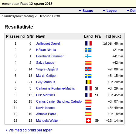
Amundsen Race 12-spann 2018
Status
Løype
Del
Starttidspunkt:
fredag 23. februar 17:30
Resultatliste
Plassering
SNr
Navn
Land
Fra
Tid brukt
1
6
Juillaguet Daniel
1d 09h 48min
2
5
Håkan Nisula
+21min
3
1
Bernhard Klammer
+41min
4
2
Salva Luque
+42min
5
14
Yngve Opgård
+2h 08min
6
18
Martin Gröger
+3h 15min
7
21
Guy Marinus
+3h 20min
8
3
Catherine Fontaine-Mathis
SH
+3h 29min
9
12
Erik Martinez
SH
+5h 45min
10
15
Carlos Javier Sánchez Caballo
+8h 07min
11
4
Kevin Koene
+8h 49min
12
10
Antonio Parra
+9h 18min
13
13
Manuela Walter
SH
+12h 14min
Vis med tid brukt per løper