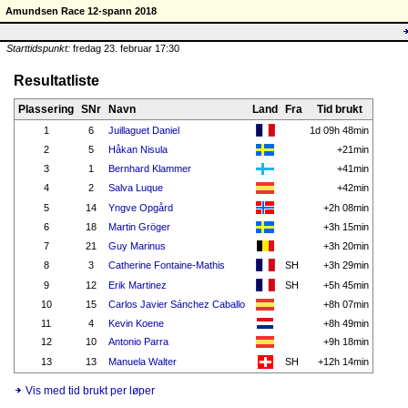
Amundsen Race 12-spann 2018
Starttidspunkt:
fredag 23. februar 17:30
Resultatliste
Plassering
SNr
Navn
Land
Fra
Tid brukt
1
6
Juillaguet Daniel
1d 09h 48min
2
5
Håkan Nisula
+21min
3
1
Bernhard Klammer
+41min
4
2
Salva Luque
+42min
5
14
Yngve Opgård
+2h 08min
6
18
Martin Gröger
+3h 15min
7
21
Guy Marinus
+3h 20min
8
3
Catherine Fontaine-Mathis
SH
+3h 29min
9
12
Erik Martinez
SH
+5h 45min
10
15
Carlos Javier Sánchez Caballo
+8h 07min
11
4
Kevin Koene
+8h 49min
12
10
Antonio Parra
+9h 18min
13
13
Manuela Walter
SH
+12h 14min
Vis med tid brukt per løper