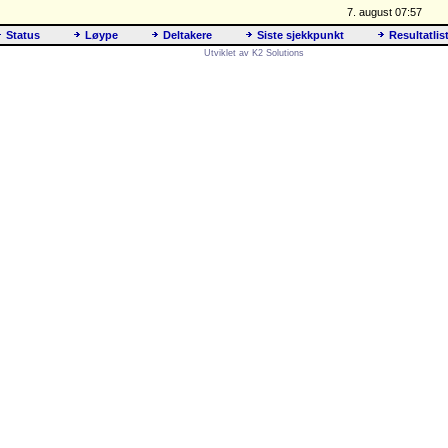
7. august 07:57
Status
Løype
Deltakere
Siste sjekkpunkt
Resultatlis
Utviklet av K2 Solutions