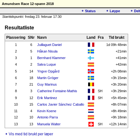
Amundsen Race 12-spann 2018
Status
Løype
Del
Starttidspunkt:
fredag 23. februar 17:30
Resultatliste
Plassering
SNr
Navn
Land
Fra
Tid brukt
1
6
Juillaguet Daniel
1d 09h 48min
2
5
Håkan Nisula
+21min
3
1
Bernhard Klammer
+41min
4
2
Salva Luque
+42min
5
14
Yngve Opgård
+2h 08min
6
18
Martin Gröger
+3h 15min
7
21
Guy Marinus
+3h 20min
8
3
Catherine Fontaine-Mathis
SH
+3h 29min
9
12
Erik Martinez
SH
+5h 45min
10
15
Carlos Javier Sánchez Caballo
+8h 07min
11
4
Kevin Koene
+8h 49min
12
10
Antonio Parra
+9h 18min
13
13
Manuela Walter
SH
+12h 14min
Vis med tid brukt per løper