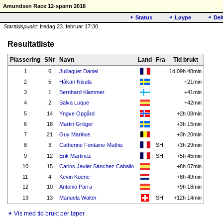
Amundsen Race 12-spann 2018
Status
Løype
Del
Starttidspunkt:
fredag 23. februar 17:30
Resultatliste
Plassering
SNr
Navn
Land
Fra
Tid brukt
1
6
Juillaguet Daniel
1d 09h 48min
2
5
Håkan Nisula
+21min
3
1
Bernhard Klammer
+41min
4
2
Salva Luque
+42min
5
14
Yngve Opgård
+2h 08min
6
18
Martin Gröger
+3h 15min
7
21
Guy Marinus
+3h 20min
8
3
Catherine Fontaine-Mathis
SH
+3h 29min
9
12
Erik Martinez
SH
+5h 45min
10
15
Carlos Javier Sánchez Caballo
+8h 07min
11
4
Kevin Koene
+8h 49min
12
10
Antonio Parra
+9h 18min
13
13
Manuela Walter
SH
+12h 14min
Vis med tid brukt per løper