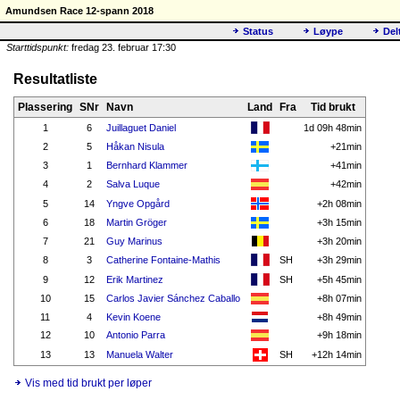
Amundsen Race 12-spann 2018
Status
Løype
Del
Starttidspunkt:
fredag 23. februar 17:30
Resultatliste
Plassering
SNr
Navn
Land
Fra
Tid brukt
1
6
Juillaguet Daniel
1d 09h 48min
2
5
Håkan Nisula
+21min
3
1
Bernhard Klammer
+41min
4
2
Salva Luque
+42min
5
14
Yngve Opgård
+2h 08min
6
18
Martin Gröger
+3h 15min
7
21
Guy Marinus
+3h 20min
8
3
Catherine Fontaine-Mathis
SH
+3h 29min
9
12
Erik Martinez
SH
+5h 45min
10
15
Carlos Javier Sánchez Caballo
+8h 07min
11
4
Kevin Koene
+8h 49min
12
10
Antonio Parra
+9h 18min
13
13
Manuela Walter
SH
+12h 14min
Vis med tid brukt per løper