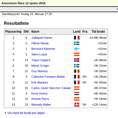
Amundsen Race 12-spann 2018
Starttidspunkt:
fredag 23. februar 17:30
Resultatliste
Plassering
SNr
Navn
Land
Fra
Tid brukt
1
6
Juillaguet Daniel
1d 09h 48min
2
5
Håkan Nisula
+21min
3
1
Bernhard Klammer
+41min
4
2
Salva Luque
+42min
5
14
Yngve Opgård
+2h 08min
6
18
Martin Gröger
+3h 15min
7
21
Guy Marinus
+3h 20min
8
3
Catherine Fontaine-Mathis
SH
+3h 29min
9
12
Erik Martinez
SH
+5h 45min
10
15
Carlos Javier Sánchez Caballo
+8h 07min
11
4
Kevin Koene
+8h 49min
12
10
Antonio Parra
+9h 18min
13
13
Manuela Walter
SH
+12h 14min
Vis med tid brukt per løper