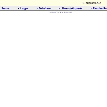
8. august 00:22
Status
Løype
Deltakere
Siste sjekkpunkt
Resultatlis
Utviklet av K2 Solutions