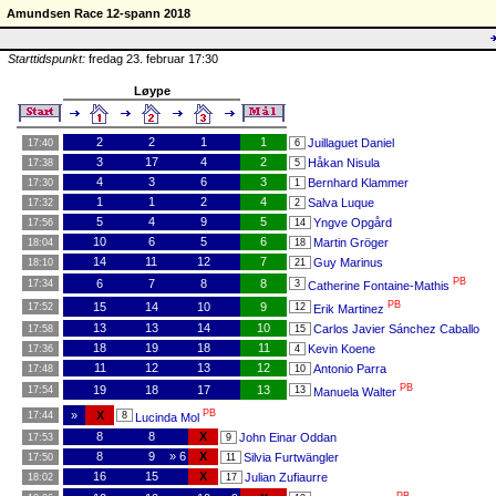
Amundsen Race 12-spann 2018
Starttidspunkt:
fredag 23. februar 17:30
Løype
2
2
1
1
Juillaguet Daniel
17:40
6
3
17
4
2
Håkan Nisula
17:38
5
4
3
6
3
Bernhard Klammer
17:30
1
1
1
2
4
Salva Luque
17:32
2
5
4
9
5
Yngve Opgård
17:56
14
10
6
5
6
Martin Gröger
18:04
18
14
11
12
7
Guy Marinus
18:10
21
PB
6
7
8
8
17:34
3
Catherine Fontaine-Mathis
PB
15
14
10
9
17:52
12
Erik Martinez
13
13
14
10
Carlos Javier Sánchez Caballo
17:58
15
18
19
18
11
Kevin Koene
17:36
4
11
12
13
12
Antonio Parra
17:48
10
PB
19
18
17
13
17:54
13
Manuela Walter
PB
»
X
17:44
8
Lucinda Mol
8
8
X
John Einar Oddan
17:53
9
8
9
» 6
X
Silvia Furtwängler
17:50
11
16
15
X
Julian Zufiaurre
18:02
17