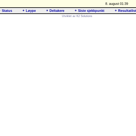
8. august 01:39
Status
Løype
Deltakere
Siste sjekkpunkt
Resultatlis
Utviklet av K2 Solutions