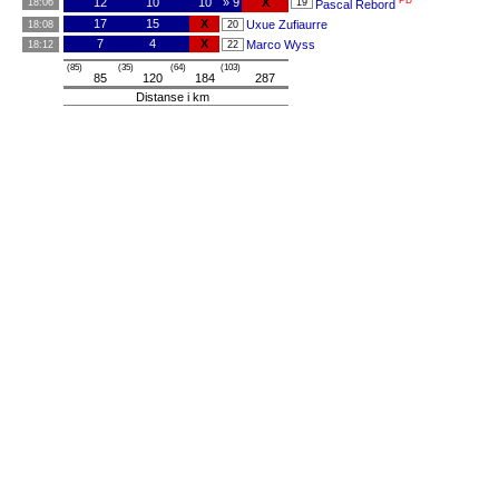
PB
12
10
10
» 9
X
18:06
19
Pascal Rebord
17
15
X
Uxue Zufiaurre
18:08
20
7
4
X
Marco Wyss
18:12
22
(85)
(35)
(64)
(103)
85
120
184
287
Distanse i km