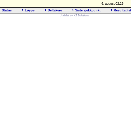
6. august 02:29
Status
Løype
Deltakere
Siste sjekkpunkt
Resultatlis
Utviklet av K2 Solutions