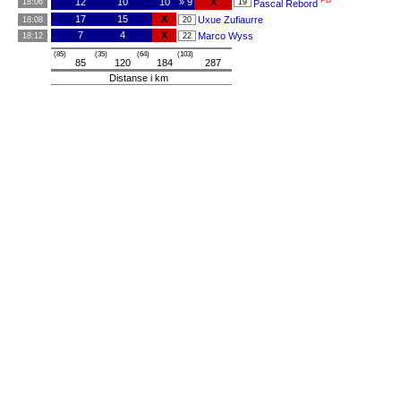
PB
12
10
10
» 9
X
18:06
19
Pascal Rebord
17
15
X
Uxue Zufiaurre
18:08
20
7
4
X
Marco Wyss
18:12
22
(85)
(35)
(64)
(103)
85
120
184
287
Distanse i km