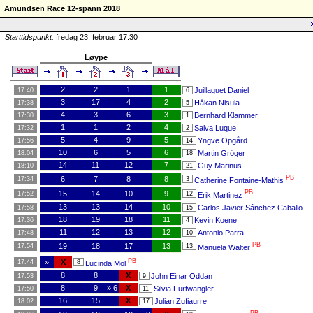
Amundsen Race 12-spann 2018
Starttidspunkt:
fredag 23. februar 17:30
Løype
2
2
1
1
Juillaguet Daniel
17:40
6
3
17
4
2
Håkan Nisula
17:38
5
4
3
6
3
Bernhard Klammer
17:30
1
1
1
2
4
Salva Luque
17:32
2
5
4
9
5
Yngve Opgård
17:56
14
10
6
5
6
Martin Gröger
18:04
18
14
11
12
7
Guy Marinus
18:10
21
PB
6
7
8
8
17:34
3
Catherine Fontaine-Mathis
PB
15
14
10
9
17:52
12
Erik Martinez
13
13
14
10
Carlos Javier Sánchez Caballo
17:58
15
18
19
18
11
Kevin Koene
17:36
4
11
12
13
12
Antonio Parra
17:48
10
PB
19
18
17
13
17:54
13
Manuela Walter
PB
»
X
17:44
8
Lucinda Mol
8
8
X
John Einar Oddan
17:53
9
8
9
» 6
X
Silvia Furtwängler
17:50
11
16
15
X
Julian Zufiaurre
18:02
17