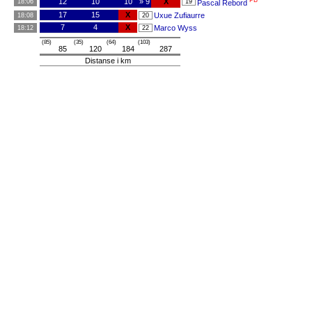
PB
12
10
10
» 9
X
18:06
19
Pascal Rebord
17
15
X
Uxue Zufiaurre
18:08
20
7
4
X
Marco Wyss
18:12
22
(85)
(35)
(64)
(103)
85
120
184
287
Distanse i km