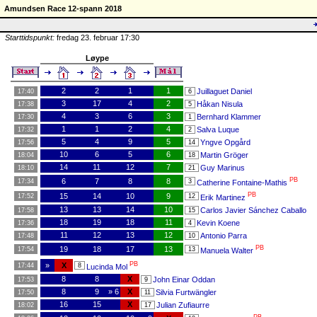
Amundsen Race 12-spann 2018
Starttidspunkt:
fredag 23. februar 17:30
Løype
2
2
1
1
Juillaguet Daniel
17:40
6
3
17
4
2
Håkan Nisula
17:38
5
4
3
6
3
Bernhard Klammer
17:30
1
1
1
2
4
Salva Luque
17:32
2
5
4
9
5
Yngve Opgård
17:56
14
10
6
5
6
Martin Gröger
18:04
18
14
11
12
7
Guy Marinus
18:10
21
PB
6
7
8
8
17:34
3
Catherine Fontaine-Mathis
PB
15
14
10
9
17:52
12
Erik Martinez
13
13
14
10
Carlos Javier Sánchez Caballo
17:58
15
18
19
18
11
Kevin Koene
17:36
4
11
12
13
12
Antonio Parra
17:48
10
PB
19
18
17
13
17:54
13
Manuela Walter
PB
»
X
17:44
8
Lucinda Mol
8
8
X
John Einar Oddan
17:53
9
8
9
» 6
X
Silvia Furtwängler
17:50
11
16
15
X
Julian Zufiaurre
18:02
17