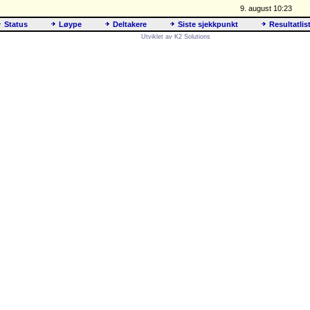
9. august 10:23
Status
Løype
Deltakere
Siste sjekkpunkt
Resultatlis
Utviklet av K2 Solutions